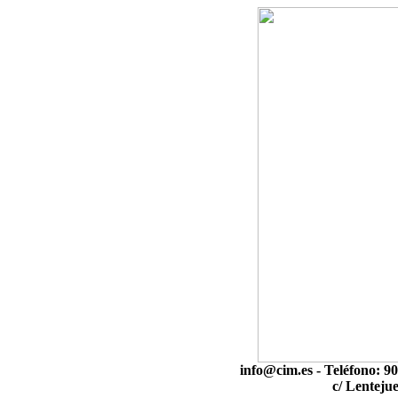
info@cim.es - Teléfono: 9
c/ Lenteju